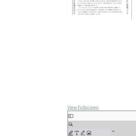
View Fullscreen
Skip
to
PDF
content