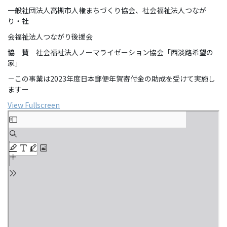
一般社団法人高槻市人権まちづくり協会、社会福祉法人つなが
り・社
会福祉法人つながり後援会
協 賛
社会福祉法人ノーマライゼーション協会「西淡路希望の
家」
－この事業は2023年度日本郵便年賀寄付金の助成を受けて実施し
ますー
View Fullscreen
Skip
to
PDF
content