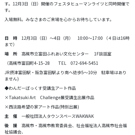
す。12月3日（日）開催のフェスタヒューマンライツと同時開催で
す。
入場無料。みなさまのご来場を心からお待ちしています。
日 時
12月3日（日）～4日（月） 10:00～17:00 （４日は16時
まで）
場 所
高槻市立富田ふれあい文化センター 1F談話室
（高槻市富田町4-15-28 TEL 072-694-5451
JR摂津富田駅・阪急富田駅より南へ徒歩5～10分 駐車場はあり
ません)
◆わんだーぼっくす受講生アート作品
×Takatsuki Art Challenge展受講生出展作品
×西淡路希望の家アート作品(特別出展)
主 催
一般社団法人タウンスペースWAKWAK
後 援
高槻市・高槻市教育委員会、社会福祉法人高槻市社会福
祉協議会、