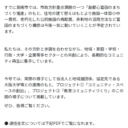
すでに高槻市では、市政方針重点課題の一つ「副都心富田のまち
づくり推進」のもと、住宅の建て替えはもとより施設一体型小中
一貫校、老朽化した公的施設の再配置、余剰地の活用方法など富
田のまちづくり構想は今後一気に動いていくことが予定されてい
ます。
私たちは、その方針と歩調を合わせながら、地域・家庭・学校・
行政・大学・企業等多セクターとの共創により、長期的なコミュニ
ティ再生に着手しています。
今号では、実際の様子として当法人と地域諸団体、協定先である
大阪大学等との連携のもと、プロジェクト①「コミュニティ・スペ
ースの創出」、プロジェクト②「教育コミュニティづくり」のこの
間の様子について掲載しています。
ぜひ、皆様ご覧ください。
● 通信全文については下記PDFでご覧になれます。