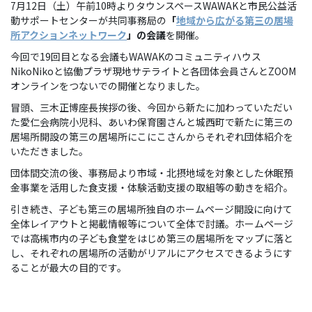
7月12日（土）午前10時よりタウンスペースWAWAKと市民公益活
動サポートセンターが共同事務局の
「
地域から広がる第三の居場
所アクションネットワーク
」の会議
を開催。
今回で19回目となる会議もWAWAKのコミュニティハウス
NikoNikoと協働プラザ現地サテライトと各団体会員さんとZOOM
オンラインをつないでの開催となりました。
冒頭、三木正博座長挨拶の後、今回から新たに加わっていただい
た愛仁会病院小児科、あいわ保育園さんと城西町で新たに第三の
居場所開設の第三の居場所にこにこさんからそれぞれ団体紹介を
いただきました。
団体間交流の後、事務局より市域・北摂地域を対象とした休眠預
金事業を活用した食支援・体験活動支援の取組等の動きを紹介。
引き続き、子ども第三の居場所独自のホームページ開設に向けて
全体レイアウトと掲載情報等について全体で討議。ホームページ
では高槻市内の子ども食堂をはじめ第三の居場所をマップに落と
し、それぞれの居場所の活動がリアルにアクセスできるようにす
ることが最大の目的です。